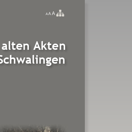
A
A
A 
 alten Akten  
 Schwalingen