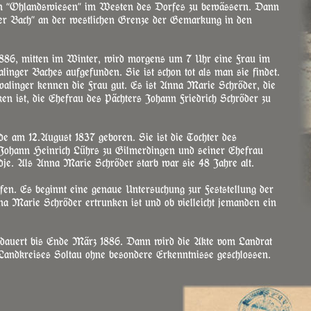
en “Ohlandswiesen” im Westen des Dorfes zu bewässern. Dann 
ger Bach” an der westlichen Grenze der Gemarkung in den 
886, mitten im Winter, wird morgens um 7 Uhr eine Frau im 
nger Baches aufgefunden. Sie ist schon tot als man sie findet. 
linger kennen die Frau gut. Es ist Anna Marie Schröder, die 
en ist, die Ehefrau des Pächters Johann Friedrich Schröder zu 
 am 12.August 1837 geboren. Sie ist die Tochter des 
 Johann Heinrich Lührs zu Gilmerdingen und seiner Ehefrau 
je. Als Anna Marie Schröder starb war sie 48 Jahre alt.
n. Es beginnt eine genaue Untersuchung zur Feststellung der 
 Marie Schröder ertrunken ist und ob vielleicht jemanden ein 
 dauert bis Ende März 1886. Dann wird die Akte vom Landrat 
Landkreises Soltau ohne besondere Erkenntnisse geschlossen.